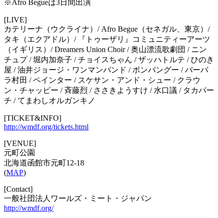
※Afro Begueは3日間出演
[LIVE]
カテリーナ（ウクライナ）/ Afro Begue（セネガル、東京）/
タキ（エクアドル）/ 『トゥーザリ』コミュニティーアーツ
（イギリス）/ Dreamers Union Choir / 奥山漂流歌劇団 / ニン
チュプ / 堀内加奈子 / チョイスちゃん / ザッハトルテ / ひのき
屋 / 油井ジョージ・ワンマンバンド / ボンバングー / バーバ
ラ村田 / ペインター / スケサン・アンド・シュー / クラウ
ン・チャッピー / 斉藤烈 / ささきようすけ / 水口議 / タカパー
チ / てまわしオルガンキノ
[TICKET&INFO]
http://wmdf.org/tickets.html
[VENUE]
元町公園
北海道函館市元町12-18
(
MAP
)
[Contact]
一般社団法人ワールズ・ミート・ジャパン
http://wmdf.org/