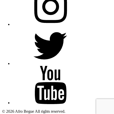
AfroBegue
X
Afro
Begue
/Omar
Gaindefall
© 2026 Afro Begue All rights reserved.