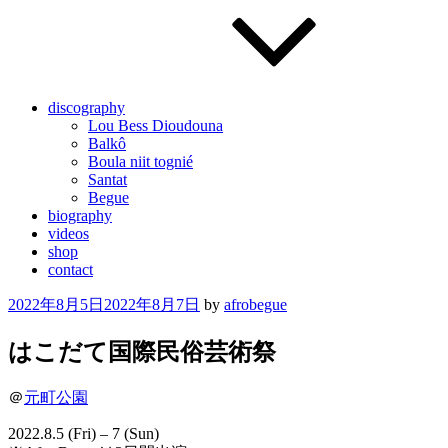
discography
Lou Bess Dioudouna
Balkô
Boula niit tognié
Santat
Begue
biography
videos
shop
contact
Posted
2022年8月5日
2022年8月7日
by
afrobegue
on
はこだて国際民俗芸術祭
＠
元町公園
2022.8.5 (Fri) – 7 (Sun)