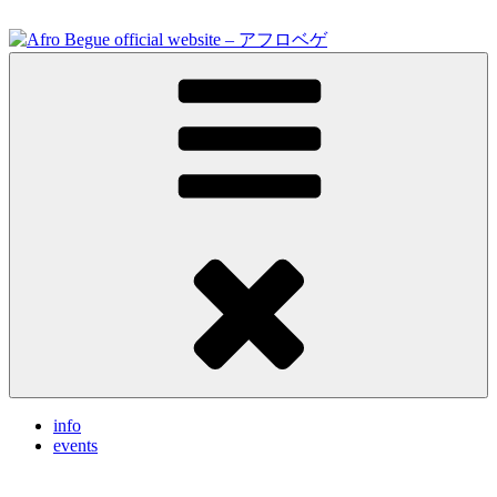
Skip
to
content
Feel the vibrations.
Afro Begue official website – アフロベゲ
info
events