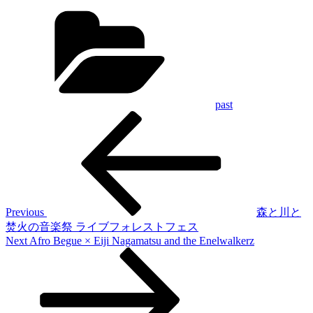
Categories
past
Previous
投
Post
稿
ナ
ビ
ゲ
Previous
森と川と
焚火の音楽祭 ライブフォレストフェス
ー
Next
Next
Afro Begue × Eiji Nagamatsu and the Enelwalkerz
シ
Post
ョ
ン