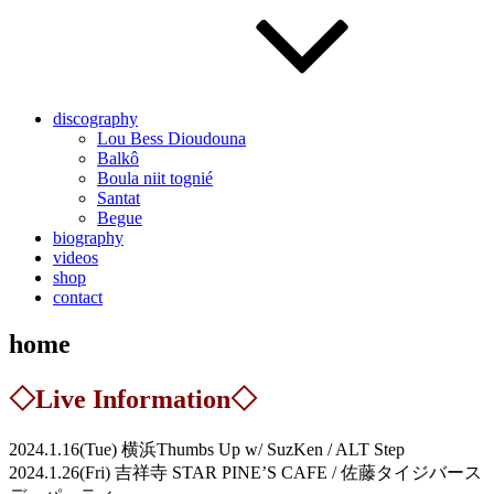
discography
Lou Bess Dioudouna
Balkô
Boula niit tognié
Santat
Begue
biography
videos
shop
contact
home
◇Live Information◇
2024.1.16(Tue) 横浜Thumbs Up w/ SuzKen / ALT Step
2024.1.26(Fri) 吉祥寺 STAR PINE’S CAFE / 佐藤タイジバース