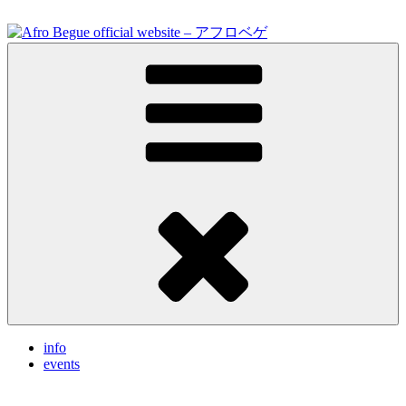
Skip
to
content
Feel the vibrations.
Afro Begue official website – ア
フロベゲ
info
events