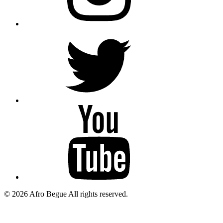
AfroBegue
X
Afro
Begue
/Omar
Gaindefall
© 2026 Afro Begue All rights reserved.