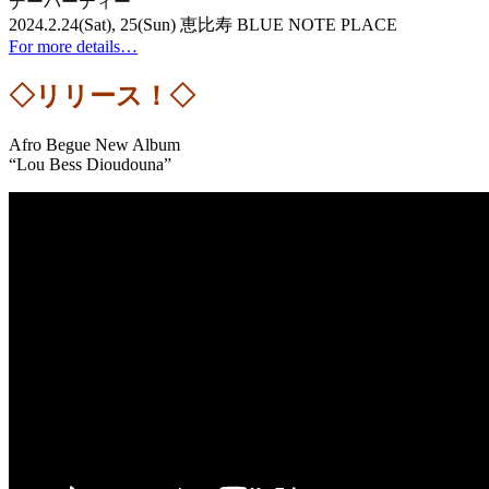
デーパーティー
2024.2.24(Sat), 25(Sun) 恵比寿 BLUE NOTE PLACE
For more details…
◇リリース！◇
Afro Begue New Album
“Lou Bess Dioudouna”