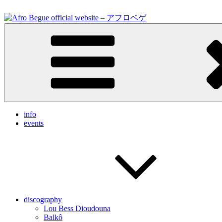
Skip
to
content
Feel the vibrations.
Afro Begue official website – アフロベゲ
info
events
discography
Lou Bess Dioudouna
Balkô