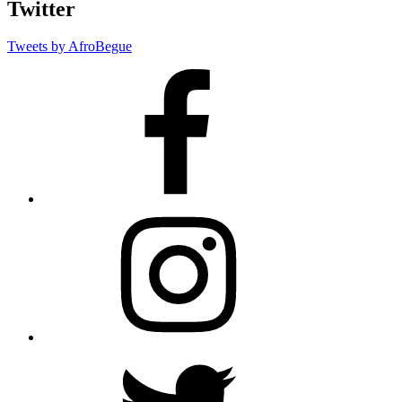
Twitter
Tweets by AfroBegue
AfroBegue
Facebook
Page
AfroBegue
Instagram
AfroBegue
X