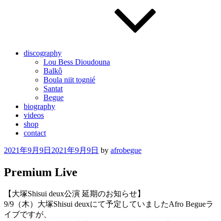
discography
Lou Bess Dioudouna
Balkô
Boula niit tognié
Santat
Begue
biography
videos
shop
contact
Posted
2021年9月9日
2021年9月9日
by
afrobegue
on
Premium Live
【大塚Shisui deux公演 延期のお知らせ】
9/9（木）大塚Shisui deuxにて予定していましたAfro Begueラ
イブですが、