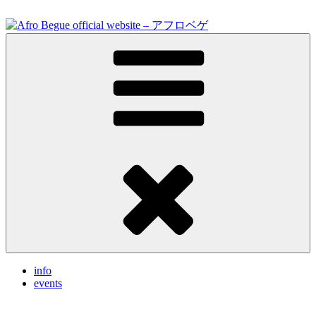
Skip
to
content
Feel the vibrations.
Afro Begue official website – アフロベゲ
info
events