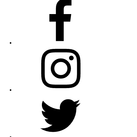
AfroBegue
Facebook
Page
AfroBegue
Instagram
AfroBegue
X