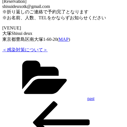
[Reservation]
shisuideuxotk@gmail.com
※折り返しのご連絡で予約完了となります
※お名前、人数、TELをかならずお知らせください
[VENUE]
大塚Shisui deux
東京都豊島区南大塚1-60-20(
MAP
)
＜感染対策について＞
Categories
past
Previous
投
Post
稿
ナ