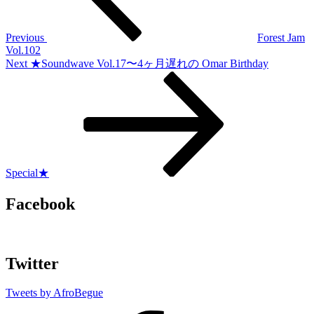
ビ
ゲ
Previous
Forest Jam
Vol.102
ー
Next
Next
★Soundwave Vol.17〜4ヶ月遅れの Omar Birthday
Post
シ
ョ
ン
Special★
Facebook
Twitter
Tweets by AfroBegue