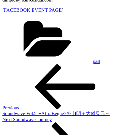
[FACEBOOK EVENT PAGE
]
Categories
past
Previous
投
Post
稿
ナ
ビ
ゲ
Previous
Soundwave Vol.5〜Afro Begue×外山明＋大儀見元～
ー
Next
Next
Soundwave Journey
Post
シ