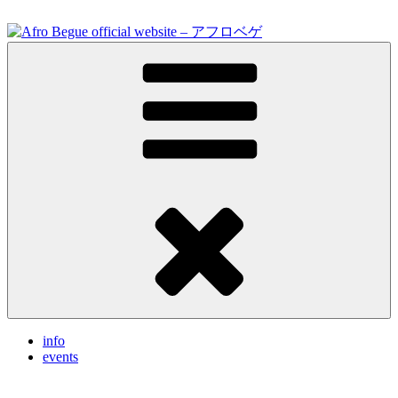
Skip
to
content
Feel the vibrations.
Afro Begue official website – アフロベゲ
info
events