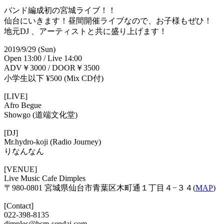
バンド編成初の宮城ライブ！！
仙台にいきます！昼間開催ライブなので、お子様もぜひ！
地元DJ 、アーティストと共に盛り上げます！
2019/9/29 (Sun)
Open 13:00 / Live 14:00
ADV￥3000 / DOOR￥3500
小学生以下 ¥500 (Mix CD付)
[LIVE]
Afro Begue
Showgo (道端文化堂)
[DJ]
Mr.hydro-koji (Radio Journey)
りなんなん
[VENUE]
Live Music Cafe Dimples
〒980-0801 宮城県仙台市青葉区木町通１丁目４−３４(
MAP
)
[Contact]
022-398-8135
dimples@bsm-sendai.com