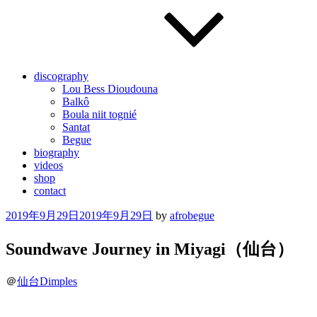
discography
Lou Bess Dioudouna
Balkô
Boula niit tognié
Santat
Begue
biography
videos
shop
contact
Posted
2019年9月29日
2019年9月29日
by
afrobegue
on
Soundwave Journey in Miyagi（仙台）
＠
仙台Dimples