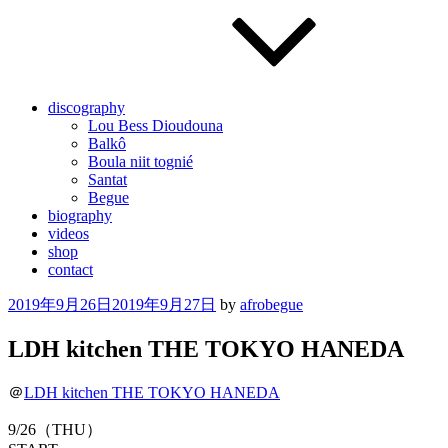
discography
Lou Bess Dioudouna
Balkô
Boula niit tognié
Santat
Begue
biography
videos
shop
contact
Posted
2019年9月26日
2019年9月27日
by
afrobegue
on
LDH kitchen THE TOKYO HANEDA
＠
LDH kitchen THE TOKYO HANEDA
9/26（THU）