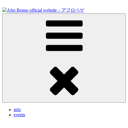
Skip
to
content
Feel the vibrations.
Afro Begue official website – アフロベゲ
info
events