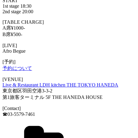
START
1st stage 18:30
2nd stage 20:00
[TABLE CHARGE]
A席¥1000-
B席¥500-
[LIVE]
Afro Begue
[予約]
予約について
[VENUE]
Live & Restaurant LDH kitchen THE TOKYO HANEDA
東京都区羽田空港3-3-2
第1旅客ターミナル 5F THE HANEDA HOUSE
[Contact]
☎︎03-5579-7461
Categories