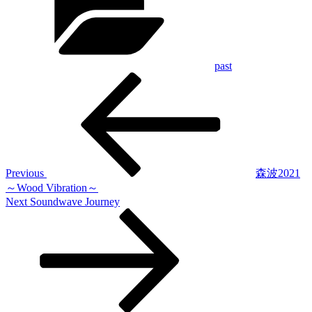
past
Previous
投
Post
稿
ナ
ビ
ゲ
Previous
森波2021
～Wood Vibration～
ー
Next
Next
Soundwave Journey
シ
Post
ョ
ン