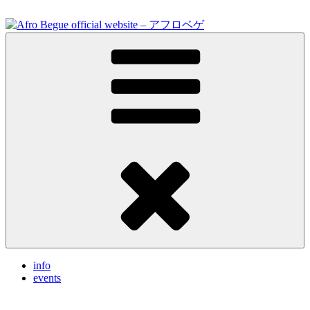
Skip
to
content
Feel the vibrations.
Afro Begue official website – アフロベゲ
info
events