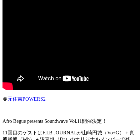
＠
元住吉POWERS2
Afro Begue presents Soundwave Vol.11開催決定！
11回目のゲストはF.I.B JOURNALが山崎円城（Vo+G）＋真
船勝博（Wb）＋沼直也（Dr）のオリジナルメンバーで登