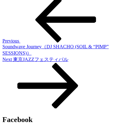
投
Post
稿
ナ
ビ
ゲ
Previous
Soundwave Journey（DJ SHACHO (SOIL & “PIMP”
ー
SESSIONS)）
シ
Next
Next
東京JAZZフェスティバル
Post
ョ
ン
Facebook