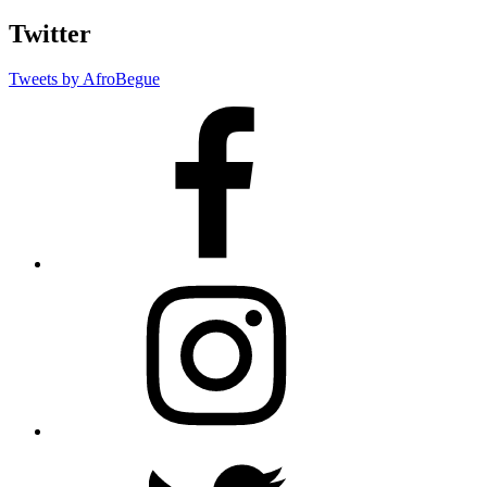
Twitter
Tweets by AfroBegue
AfroBegue
Facebook
Page
AfroBegue
Instagram
AfroBegue
X