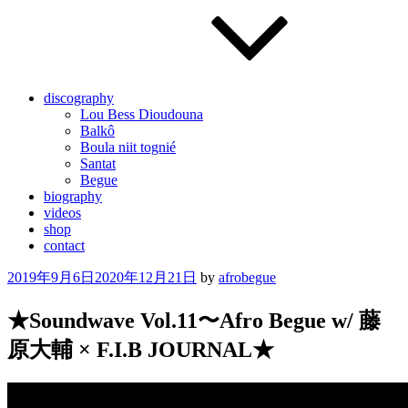
discography
Lou Bess Dioudouna
Balkô
Boula niit tognié
Santat
Begue
biography
videos
shop
contact
Posted
2019年9月6日
2020年12月21日
by
afrobegue
on
★Soundwave Vol.11〜Afro Begue w/ 藤
原大輔 × F.I.B JOURNAL★