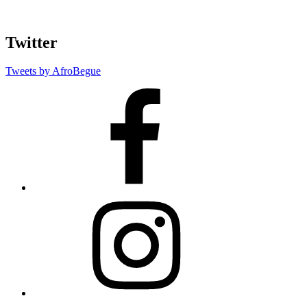
Twitter
Tweets by AfroBegue
AfroBegue
Facebook
Page
AfroBegue
Instagram
AfroBegue