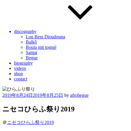
discography
Lou Bess Dioudouna
Balkô
Boula niit tognié
Santat
Begue
biography
videos
shop
contact
Posted
2019年8月24日
2019年8月25日
by
afrobegue
on
ニセコひらふ祭り2019
＠
ニセコひらふ祭り2019