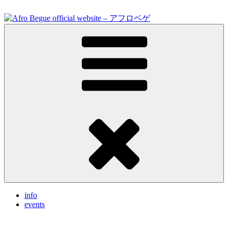
Skip
to
content
Feel the vibrations.
Afro Begue official website – アフロベゲ
info
events