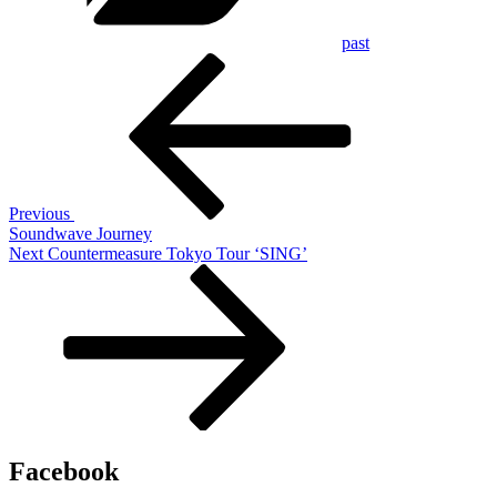
past
Previous
投
Post
稿
ナ
ビ
ゲ
Previous
Soundwave Journey
ー
Next
Next
Countermeasure Tokyo Tour ‘SING’
Post
シ
ョ
ン
Facebook