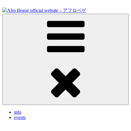
Skip
to
content
Feel the vibrations.
Afro Begue official website – アフロベゲ
info
events