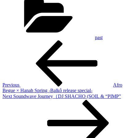
past
Previous
投
Post
稿
ナ
ビ
ゲ
Previous
Afro
Begue × Hanah Spring -Balkô release special-
ー
Next
Next
Soundwave Journey（DJ SHACHO (SOIL & “PIMP”
Post
シ
ョ
ン