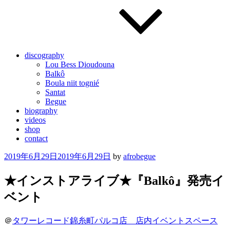
discography
Lou Bess Dioudouna
Balkô
Boula niit tognié
Santat
Begue
biography
videos
shop
contact
Posted
2019年6月29日
2019年6月29日
by
afrobegue
on
★インストアライブ★『Balkô』発売イ
ベント
＠
タワーレコード錦糸町パルコ店 店内イベントスペース