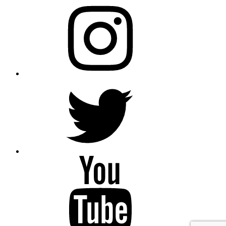
AfroBegue
Instagram
AfroBegue
X
Afro
Begue
/Omar
Gaindefall