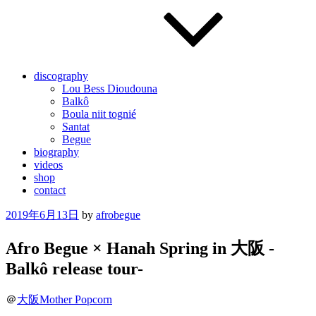
discography
Lou Bess Dioudouna
Balkô
Boula niit tognié
Santat
Begue
biography
videos
shop
contact
Posted
2019年6月13日
by
afrobegue
on
Afro Begue × Hanah Spring in 大阪 -
Balkô release tour-
＠
大阪Mother Popcorn