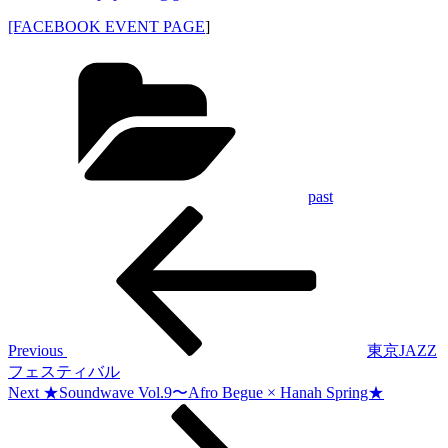
[FACEBOOK EVENT PAGE
]
Categories
past
Previous
投
Post
稿
ナ
ビ
ゲ
Previous
東京JAZZ
フェスティバル
ー
Next
Next
★Soundwave Vol.9〜Afro Begue × Hanah Spring★
シ
Post
ョ