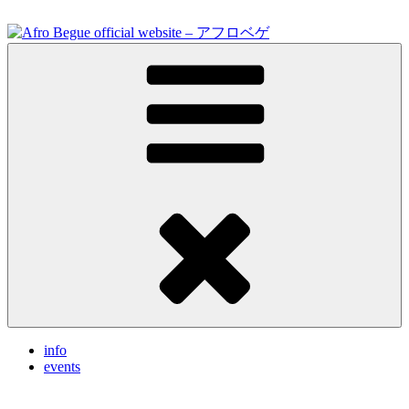
Skip
to
content
Feel the vibrations.
Afro Begue official website – アフロベゲ
info
events