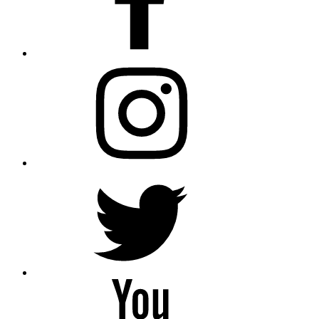
AfroBegue
Instagram
AfroBegue
X
Afro
Begue
/Omar