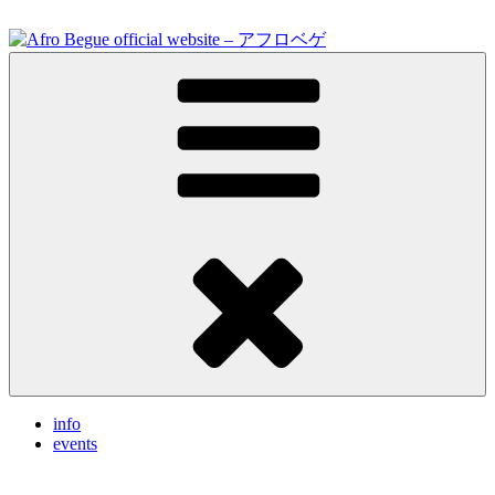
Skip
to
content
Feel the vibrations.
Afro Begue official website – アフロベゲ
info
events