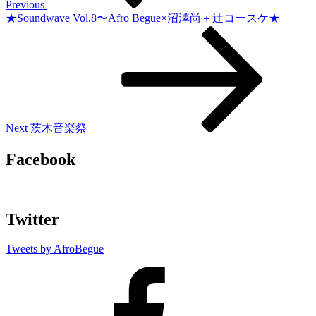
ゲ
Previous
★Soundwave Vol.8〜Afro Begue×沼澤尚＋辻コースケ★
ー
Next
Post
シ
ョ
ン
Next
茨木音楽祭
Facebook
Twitter
Tweets by AfroBegue
AfroBegue
Facebook
Page