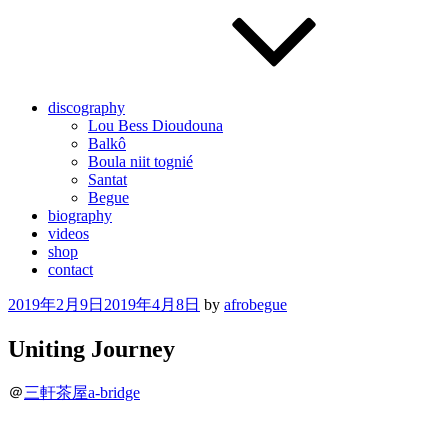
discography
Lou Bess Dioudouna
Balkô
Boula niit tognié
Santat
Begue
biography
videos
shop
contact
Posted
2019年2月9日
2019年4月8日
by
afrobegue
on
Uniting Journey
＠
三軒茶屋a-bridge