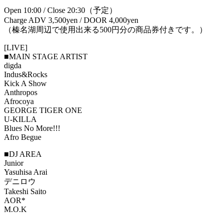
Open 10:00 / Close 20:30（予定）
Charge ADV 3,500yen / DOOR 4,000yen
（榛名湖周辺で使用出来る500円分の商品券付きです。）
[LIVE]
■MAIN STAGE ARTIST
digda
Indus&Rocks
Kick A Show
Anthropos
Afrocoya
GEORGE TIGER ONE
U-KILLA
Blues No More!!!
Afro Begue
■DJ AREA
Junior
Yasuhisa Arai
デニロウ
Takeshi Saito
AOR*
M.O.K