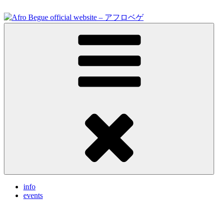
Skip
to
content
Feel the vibrations.
Afro Begue official website – アフロベゲ
info
events