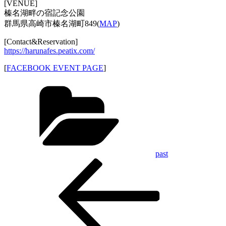
[VENUE]
榛名湖畔の宿記念公園
群馬県高崎市榛名湖町849(
MAP
)
[Contact&Reservation]
https://harunafes.peatix.com/
[
FACEBOOK EVENT PAGE
]
Categories
past
Previous
投
Post
稿
ナ
ビ