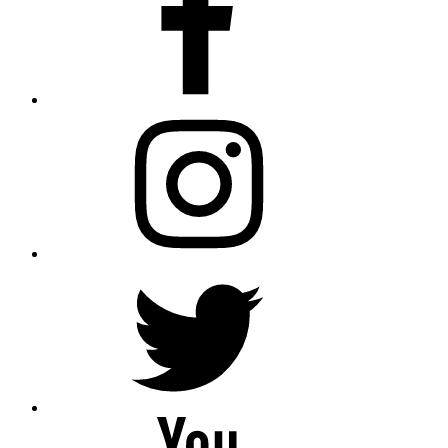
AfroBegue
Instagram
AfroBegue
X
Afro
Begue