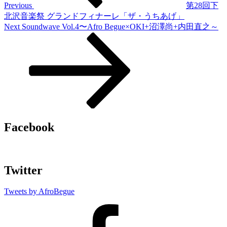
ゲ
Previous
第28回下
北沢音楽祭 グランドフィナーレ「ザ・うちあげ」
ー
Next
Next
Soundwave Vol.4〜Afro Begue×OKI+沼澤尚+内田直之～
シ
Post
ョ
ン
Facebook
Twitter
Tweets by AfroBegue
AfroBegue
Facebook
Page