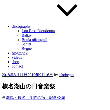
discography
Lou Bess Dioudouna
Balkô
Boula niit tognié
Santat
Begue
biography
videos
shop
contact
Posted
2018年8月11日
2019年9月16日
by
afrobegue
on
榛名湖山の日音楽祭
＠
群馬・榛名「湖畔の宿」記念公園