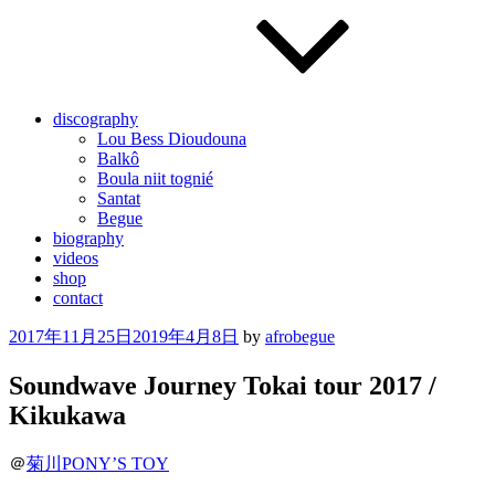
discography
Lou Bess Dioudouna
Balkô
Boula niit tognié
Santat
Begue
biography
videos
shop
contact
Posted
2017年11月25日
2019年4月8日
by
afrobegue
on
Soundwave Journey Tokai tour 2017 /
Kikukawa
＠
菊川PONY’S TOY