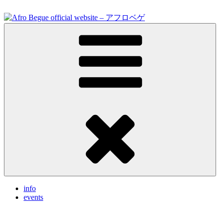
Skip
to
content
Feel the vibrations.
Afro Begue official website – アフロベゲ
info
events