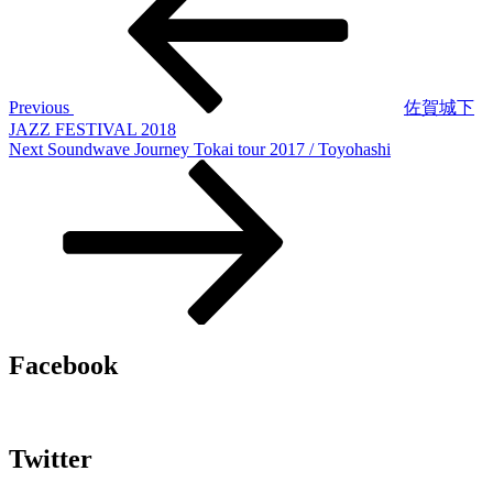
ナ
ビ
ゲ
Previous
佐賀城下
JAZZ FESTIVAL 2018
ー
Next
Next
Soundwave Journey Tokai tour 2017 / Toyohashi
Post
シ
ョ
ン
Facebook
Twitter