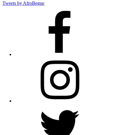
Tweets by AfroBegue
AfroBegue
Facebook
Page
AfroBegue
Instagram
AfroBegue
X