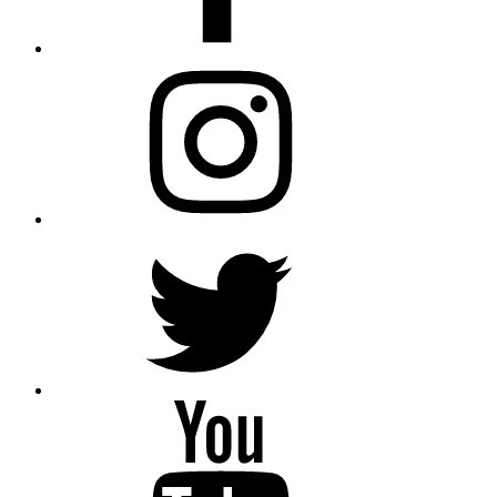
AfroBegue
Instagram
AfroBegue
X
Afro
Begue
/Omar
Gaindefall