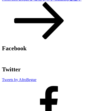
Post
シ
ョ
ン
Facebook
Twitter
Tweets by AfroBegue
AfroBegue
Facebook
Page