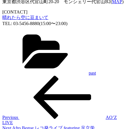
東京都渋谷区代官山町20-20 モンシェリー代官山B2(
MAP
)
[CONTACT]
晴れたら空に豆まいて
TEL: 03-5456-8880(15:00〜23:00)
Categories
past
Previous
投
Post
稿
ナ
ビ
ゲ
Previous
AO’Z
LIVE
ー
Next
Next
Afro Begue レコ発ライブ featuring 足立学