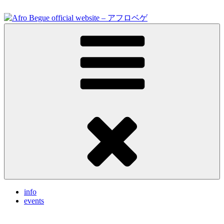
Skip
to
content
Feel the vibrations.
Afro Begue official website – アフロベゲ
info
events