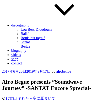
discography
Lou Bess Dioudouna
Balkô
Boula niit tognié
Santat
Begue
biography
videos
shop
contact
Posted
2017年6月26日
2019年9月17日
by
afrobegue
on
Afro Begue presents ”Soundwave
Journey” -SANTAT Encore Sprecial-
＠
代官山 晴れたら空に豆まいて