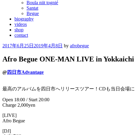
Boula niit tognié
Santat
Begue
biography
videos
shop
contact
Posted
2017年6月25日
2019年4月8日
by
afrobegue
on
Afro Begue ONE-MAN LIVE in Yokkaichi
@
四日市Advantage
最高のアルバムを四日市へリリースツアー！CDも当日会場
Open 18:00 / Start 20:00
Charge 2,000yen
[LIVE]
Afro Begue
[DJ]