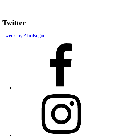
Twitter
Tweets by AfroBegue
AfroBegue
Facebook
Page
AfroBegue
Instagram