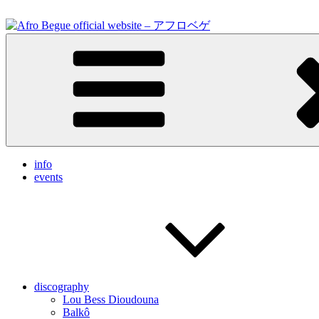
Skip
to
content
Feel the vibrations.
Afro Begue official website – アフロベゲ
info
events
discography
Lou Bess Dioudouna
Balkô