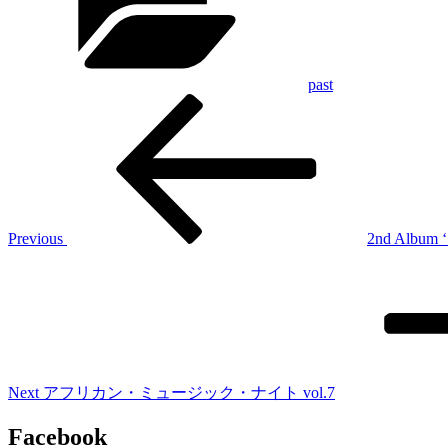
past
Previous
投
Post
稿
ナ
ビ
ゲ
Previous
2nd Album 
Next
ー
Post
シ
ョ
ン
Next
アフリカン・ミュージック・ナイト vol.7
Facebook