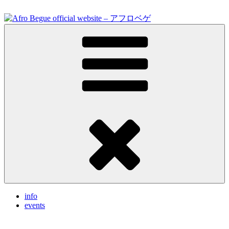
Skip
to
content
Feel the vibrations.
Afro Begue official website – アフロベゲ
info
events