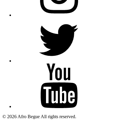
AfroBegue
X
Afro
Begue
/Omar
Gaindefall
© 2026 Afro Begue All rights reserved.