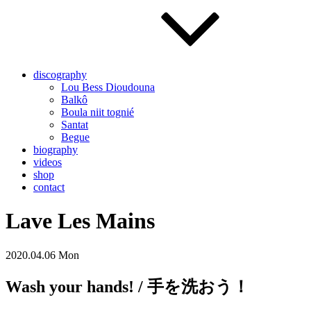
discography
Lou Bess Dioudouna
Balkô
Boula niit tognié
Santat
Begue
biography
videos
shop
contact
Lave Les Mains
2020.04.06 Mon
Wash your hands! / 手を洗おう！