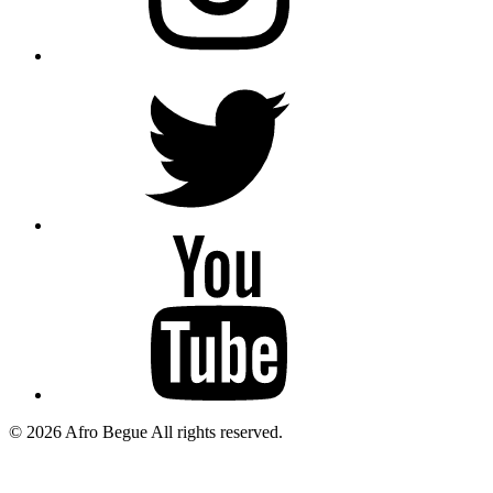
AfroBegue
X
Afro
Begue
/Omar
Gaindefall
© 2026 Afro Begue All rights reserved.