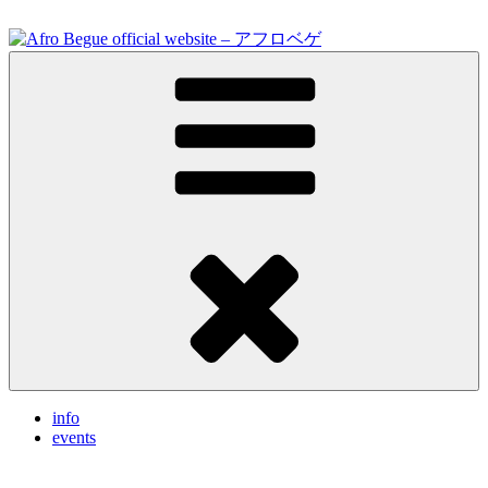
Skip
to
content
Feel the vibrations.
Afro Begue official website – アフロベゲ
info
events