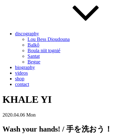
discography
Lou Bess Dioudouna
Balkô
Boula niit tognié
Santat
Begue
biography
videos
shop
contact
KHALE YI
2020.04.06 Mon
Wash your hands! / 手を洗おう！