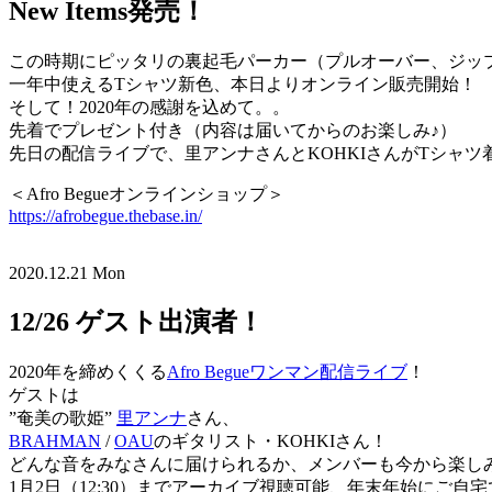
New Items発売！
この時期にピッタリの裏起毛パーカー（プルオーバー、ジッ
一年中使えるTシャツ新色、本日よりオンライン販売開始！
そして！2020年の感謝を込めて。。
先着でプレゼント付き（内容は届いてからのお楽しみ♪）
先日の配信ライブで、里アンナさんとKOHKIさんがTシャツ
＜Afro Begueオンラインショップ＞
https://afrobegue.thebase.in/
2020.12.21 Mon
12/26 ゲスト出演者！
2020年を締めくくる
Afro Begueワンマン配信ライブ
！
ゲストは
”奄美の歌姫”
里アンナ
さん、
BRAHMAN
/
OAU
のギタリスト・KOHKIさん！
どんな音をみなさんに届けられるか、メンバーも今から楽し
1月2日（12:30）までアーカイブ視聴可能、年末年始にご自