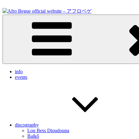
Skip
to
content
Feel the vibrations.
Afro Begue official website – アフロベゲ
info
events
discography
Lou Bess Dioudouna
Balkô