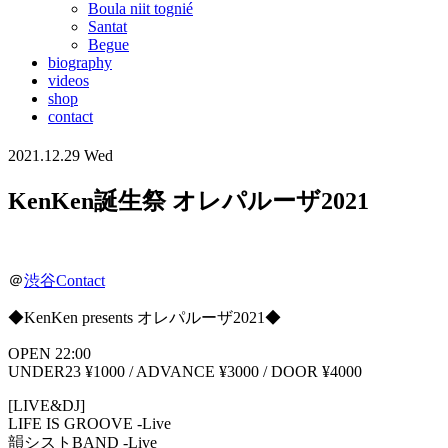
Boula niit tognié
Santat
Begue
biography
videos
shop
contact
2021.12.29 Wed
KenKen誕生祭 オレパルーザ2021
＠
渋谷Contact
◆KenKen presents オレパルーザ2021◆
OPEN 22:00
UNDER23 ¥1000 / ADVANCE ¥3000 / DOOR ¥4000
[LIVE&DJ]
LIFE IS GROOVE -Live
韻シストBAND -Live