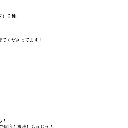
プ）２種、
着てくださってます！
み！
宅で何度も視聴しちゃおう！