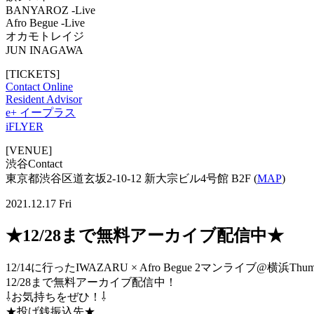
BANYAROZ -Live
Afro Begue -Live
オカモトレイジ
JUN INAGAWA
[TICKETS]
Contact Online
Resident Advisor
e+ イープラス
iFLYER
[VENUE]
渋谷Contact
東京都渋谷区道玄坂2-10-12 新大宗ビル4号館 B2F (
MAP
)
2021.12.17 Fri
★12/28まで無料アーカイブ配信中★
12/14に行ったIWAZARU × Afro Begue 2マンライブ@横浜Thum
12/28まで無料アーカイブ配信中！
⇩お気持ちをぜひ！⇩
★投げ銭振込先★